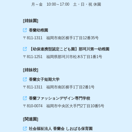
月～金 10:00～17:00 土・日・祝 休園
[姉妹園]
香蘭幼稚園
〒811-1311 福岡市南区横手1丁目12番35号
【幼保連携型認定こども園】那珂川第一幼稚園
〒811-1251 福岡県那珂川市松木5丁目1番1号
[姉妹校]
香蘭女子短期大学
〒811-1311 福岡市南区横手1丁目2番1号
香蘭ファッションデザイン専門学校
〒810-0074 福岡市中央区大手門2丁目10番5号
[関連園]
社会福祉法人 香蘭会 しおばる保育園