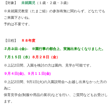
【対象】
未就園児
（１歳・２歳・３歳）
※未就園児教室（たまご組）の参加有無に関わらず、どなたでも
ご来園下さいね。
予約は不要です。
【日程】
Ｒ８年度
７月３日（金）
※園行事の都合上、実施出来なくなりました。
７月１５日（水）
８月２８日（金）
※上記2日間、入園を検討の方は園内、見学が可能です。
９月４日(金)、９月１１日(金)
※上記2日間、9月1日(火)の入園説明会へお越し出来なかった方の
為に
保育見学会(制服や用品の展示)などを行い、ご質問などもお受けし
ます。