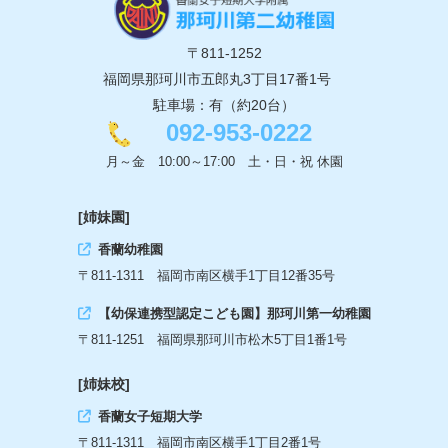
〒811-1252
福岡県那珂川市五郎丸3丁目17番1号
駐車場：有（約20台）
092-953-0222
月～金 10:00～17:00 土・日・祝 休園
[姉妹園]
香蘭幼稚園
〒811-1311 福岡市南区横手1丁目12番35号
【幼保連携型認定こども園】那珂川第一幼稚園
〒811-1251 福岡県那珂川市松木5丁目1番1号
[姉妹校]
香蘭女子短期大学
〒811-1311 福岡市南区横手1丁目2番1号