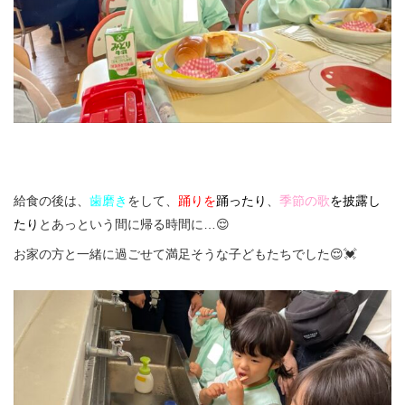
給食の後は、
歯磨き
をして、
踊りを
踊ったり
、
季節の歌
を披露し
たり
とあっという間に帰る時間に…😌
お家の方と一緒に過ごせて満足そうな子どもたちでした😌💓