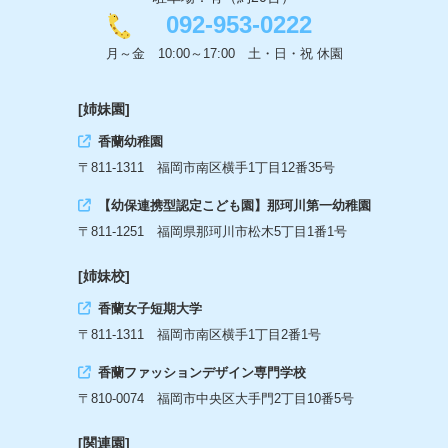
092-953-0222
月～金 10:00～17:00 土・日・祝 休園
[姉妹園]
香蘭幼稚園
〒811-1311 福岡市南区横手1丁目12番35号
【幼保連携型認定こども園】那珂川第一幼稚園
〒811-1251 福岡県那珂川市松木5丁目1番1号
[姉妹校]
香蘭女子短期大学
〒811-1311 福岡市南区横手1丁目2番1号
香蘭ファッションデザイン専門学校
〒810-0074 福岡市中央区大手門2丁目10番5号
[関連園]